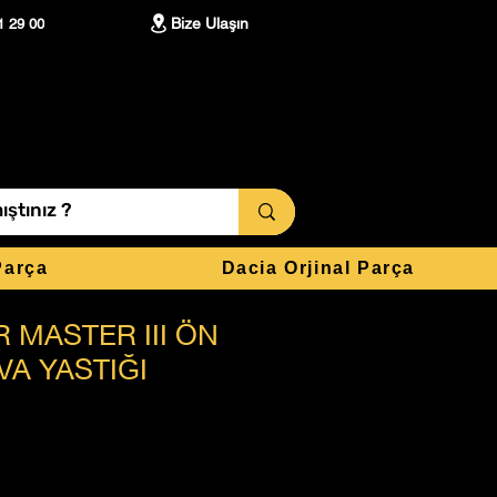
Bize Ulaşın
1 29 00
Parça
Dacia Orjinal Parça
R MASTER III ÖN
A YASTIĞI