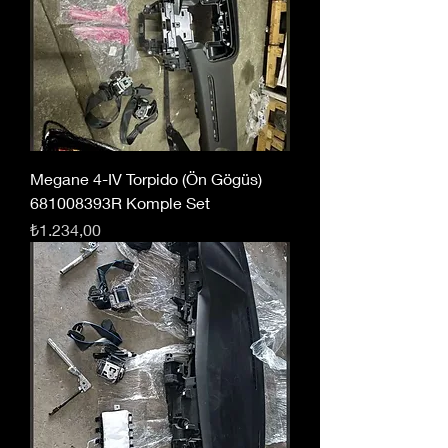
Megane 4-IV Torpido (Ön Gögüs)
681008393R Komple Set
Fiyat
₺1.234,00