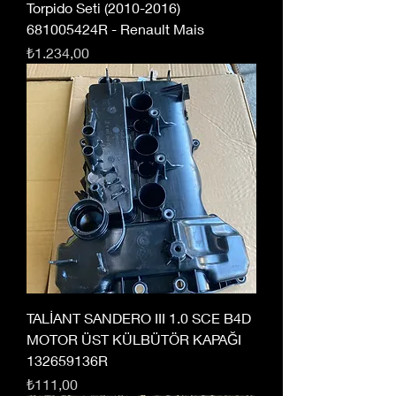
Torpido Seti (2010-2016)
681005424R - Renault Mais
Fiyat
₺1.234,00
TALİANT SANDERO III 1.0 SCE B4D
MOTOR ÜST KÜLBÜTÖR KAPAĞI
132659136R
Fiyat
₺111,00