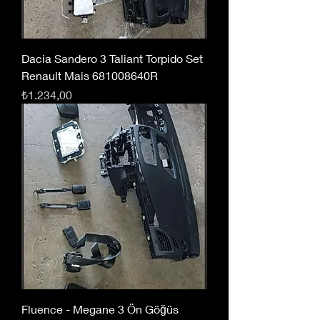
Dacia Sandero 3 Taliant Torpido Set
Renault Mais 681008640R
Fiyat
₺1.234,00
Fluence - Megane 3 Ön Göğüs