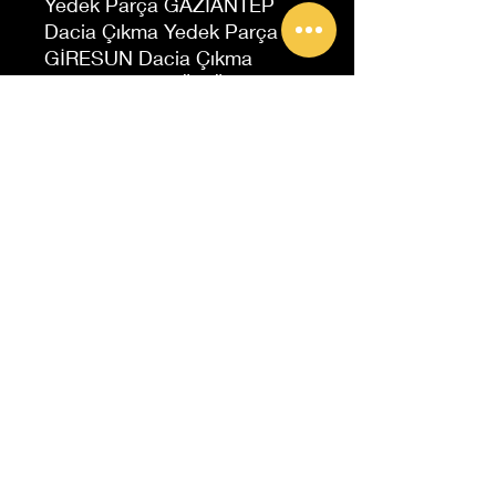
Yedek Parça GAZİANTEP
Dacia Çıkma Yedek Parça
GİRESUN Dacia Çıkma
Yedek Parça GÜMÜŞHANE
Dacia Çıkma Yedek Parça
HAKKARİ Dacia Çıkma
Yedek Parça HATAY Dacia
Çıkma Yedek Parça IĞDIR
Dacia Çıkma Yedek Parça
ISPARTA Dacia Çıkma Yedek
Parça İstanbul Dacia Çıkma
Yedek Parça İzmir Dacia
Çıkma Yedek Parça
KAHRAMANMARAŞ Dacia
Çıkma Yedek Parça
KARABÜK Dacia Çıkma
Yedek Parça KARAMAN
Dacia Çıkma Yedek Parça
KARS Dacia Çıkma Yedek