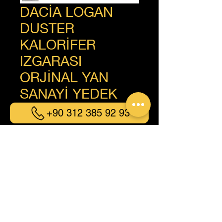
DACİA LOGAN
DUSTER
KALORİFER
IZGARASI
ORJİNAL YAN
SANAYİ YEDEK
PARÇA
+90 312 385 92 93