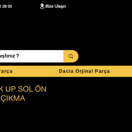
Bize Ulaşın
1 29 00
Parça
Dacia Orjinal Parça
K UP SOL ÖN
R ÇIKMA