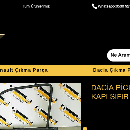
Tüm Ürünlerimiz
Whatsapp:0530 92
nault Çıkma Parça
Dacia Çıkma 
DACİA PİC
KAPI SIFI