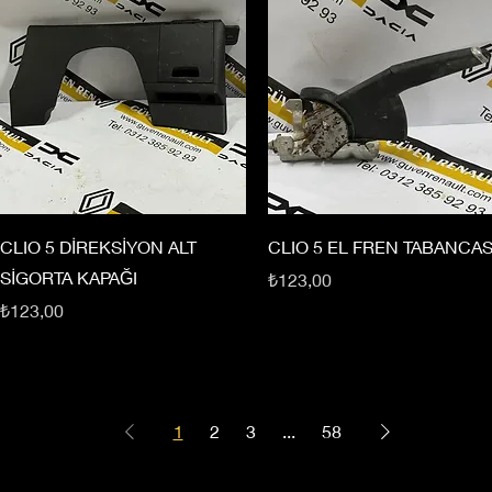
CLIO 5 DİREKSİYON ALT
CLIO 5 EL FREN TABANCAS
SİGORTA KAPAĞI
Fiyat
₺123,00
Fiyat
₺123,00
1
2
3
...
58
Copyright © Güven Renault, Tüm Hakları Saklıdır.