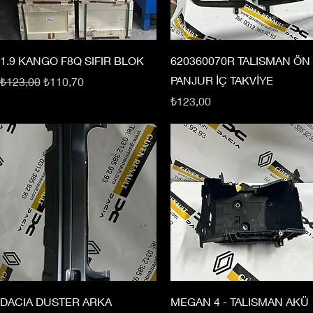
1.9 KANGO F8Q SIFIR BLOK
620360070R TALISMAN ÖN
PANJUR İÇ TAKVİYE
Normal Fiyat
İndirimli Fiyat
₺123,00
₺110,70
Fiyat
₺123,00
DACIA DUSTER ARKA
MEGAN 4 - TALISMAN AKÜ