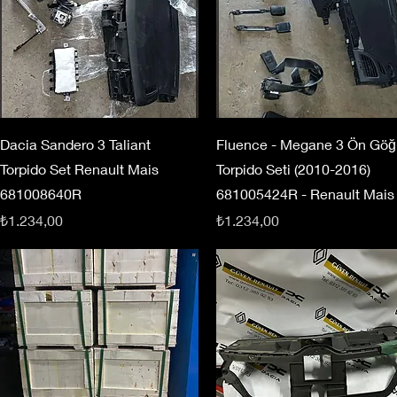
Dacia Sandero 3 Taliant
Fluence - Megane 3 Ön Göğ
Torpido Set Renault Mais
Torpido Seti (2010-2016)
681008640R
681005424R - Renault Mais
Fiyat
Fiyat
₺1.234,00
₺1.234,00