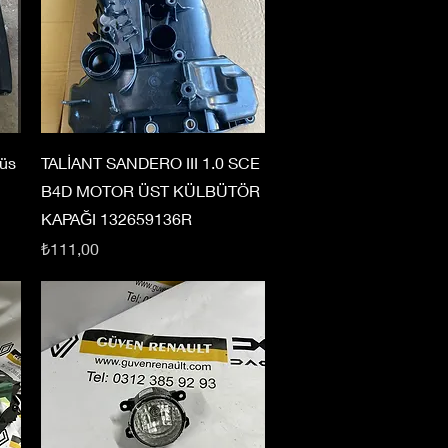
üs
TALİANT SANDERO III 1.0 SCE
B4D MOTOR ÜST KÜLBÜTÖR
KAPAĞI 132659136R
Fiyat
₺111,00