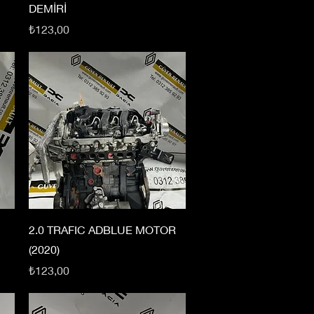
DEMİRİ
Fiyat
₺123,00
2.0 TRAFIC ADBLUE MOTOR
(2020)
Fiyat
₺123,00