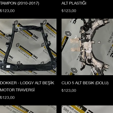
TAMPON (2010-2017)
ALT PLASTIĞI
Fiyat
Fiyat
₺123,00
₺123,00
DOKKER - LODGY ALT BEŞİK
CLIO 5 ALT BESIK (DOLU)
MOTOR TRAVERSİ
Fiyat
₺123,00
Fiyat
₺123,00