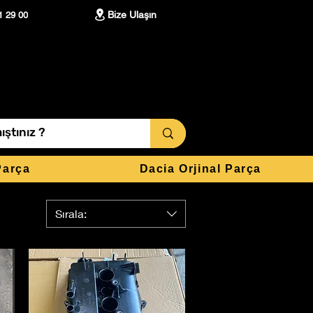
Bize Ulaşın
1 29 00
Parça
Dacia Orjinal Parça
Sırala: