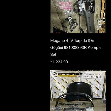
Megane 4-IV Torpido (Ön
Gögüs) 681008393R Komple
Set
Fiyat
₺1.234,00