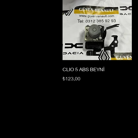
CLIO 5 ABS BEYNİ
Fiyat
₺123,00