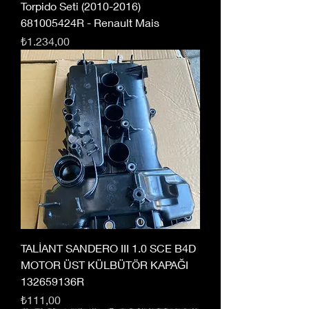
Torpido Seti (2010-2016)
681005424R - Renault Mais
Fiyat
₺1.234,00
TALİANT SANDERO III 1.0 SCE B4D
MOTOR ÜST KÜLBÜTÖR KAPAĞI
132659136R
Fiyat
₺111,00