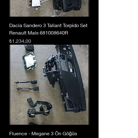
Dacia Sandero 3 Taliant Torpido Set
Renault Mais 681008640R
Fiyat
₺1.234,00
Fluence - Megane 3 Ön Göğüs