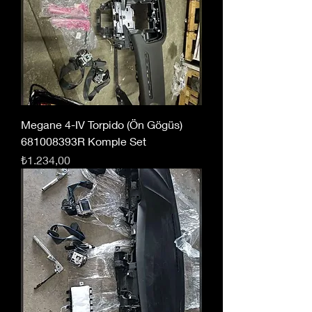
Megane 4-IV Torpido (Ön Gögüs)
681008393R Komple Set
Fiyat
₺1.234,00