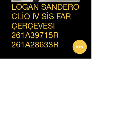
LOGAN SANDERO
CLİO IV SİS FAR
ÇERÇEVESİ
261A39715R
261A28633R
+90 312 385 92 93
Copyright © Güven Renault, Tüm Hakları Saklıdır.