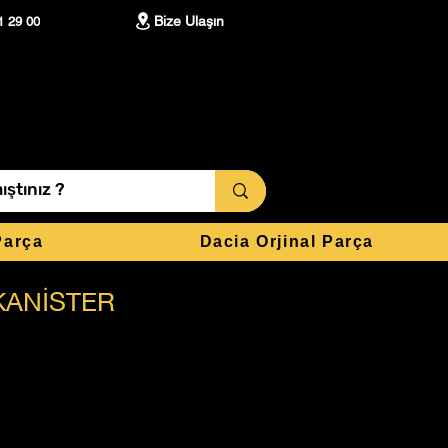
Bize Ulaşın
1 29 00
Parça
Dacia Orjinal Parça
KANİSTER