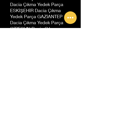
Dacia Çıkma Yedek Parça
ESKİŞEHİR Dacia Çıkma
Yedek Parça GAZİANTEP
Dacia Çıkma Yedek Parça
GİRESUN Dacia Çıkma
Yedek Parça GÜMÜŞHANE
Dacia Çıkma Yedek Parça
HAKKARİ Dacia Çıkma
Yedek Parça HATAY Dacia
Çıkma Yedek Parça IĞDIR
Dacia Çıkma Yedek Parça
ISPARTA Dacia Çıkma Yedek
Parça İstanbul Dacia Çıkma
Yedek Parça İzmir Dacia
Çıkma Yedek Parça
KAHRAMANMARAŞ Dacia
Çıkma Yedek Parça
KARABÜK Dacia Çıkma