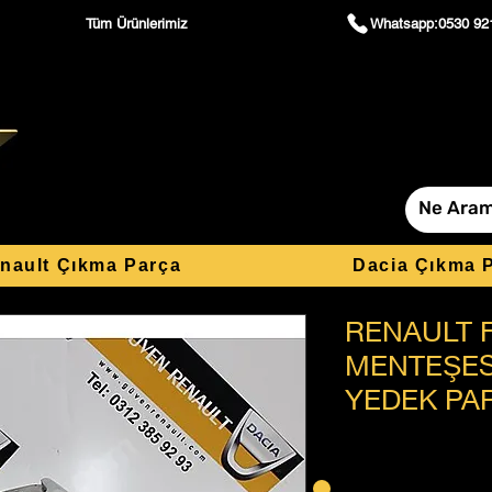
Tüm Ürünlerimiz
Whatsapp:0530 92
nault Çıkma Parça
Dacia Çıkma 
RENAULT 
MENTEŞES
YEDEK PA