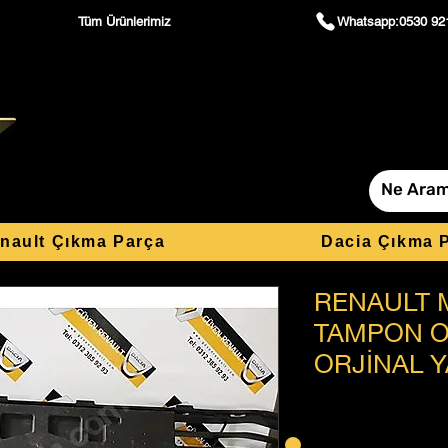
Tüm Ürünlerimiz
Whatsapp:0530 92
nault Çıkma Parça
Dacia Çıkma 
RENAULT 
TAMPON O
ORJİNAL Y