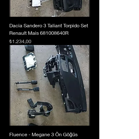
Dacia Sandero 3 Taliant Torpido Set
Renault Mais 681008640R
Fiyat
₺1.234,00
Fluence - Megane 3 Ön Göğüs