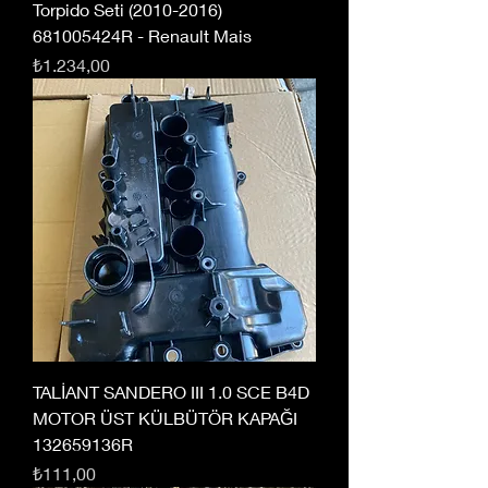
Torpido Seti (2010-2016)
681005424R - Renault Mais
Fiyat
₺1.234,00
TALİANT SANDERO III 1.0 SCE B4D
MOTOR ÜST KÜLBÜTÖR KAPAĞI
132659136R
Fiyat
₺111,00