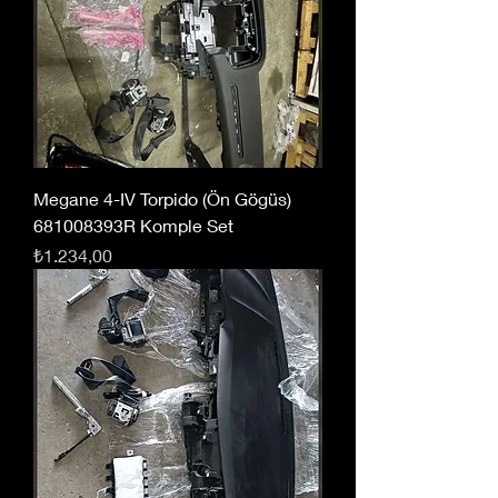
Megane 4-IV Torpido (Ön Gögüs)
681008393R Komple Set
Fiyat
₺1.234,00